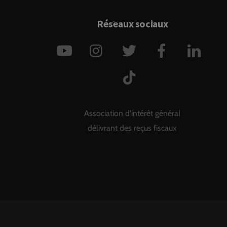
Back
Réseaux sociaux
To
YouTube
Instagram
Twitter
Facebook
Link
Top
TikTok
Association d'intérêt général
délivrant des reçus fiscaux