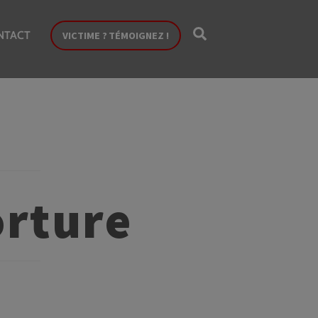
Search
NTACT
VICTIME ? TÉMOIGNEZ !
orture