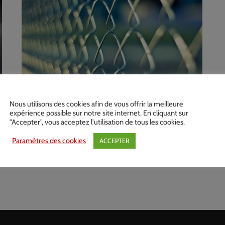
7 JUIN 2021
Nous utilisons des cookies afin de vous offrir la meilleure
Convention contre la torture et
expérience possible sur notre site internet. En cliquant sur
"Accepter", vous acceptez l'utilisation de tous les cookies.
autres peines ou traitements
Paramètres des cookies
ACCEPTER
s
cruels, inhumains ou
dégradants