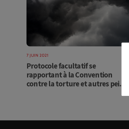
7 JUIN 2021
Protocole facultatif se
rapportant à la Convention
contre la torture et autres peine
ou traitements cruels,
inhumains ou dégradants