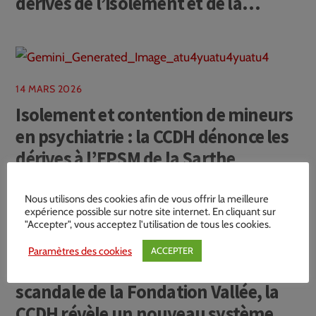
dérives de l’isolement et de la
contention dans le service de
psychiatrie
14 MARS 2026
Isolement et contention de mineurs
en psychiatrie : la CCDH dénonce les
dérives à l’EPSM de la Sarthe
Nous utilisons des cookies afin de vous offrir la meilleure
expérience possible sur notre site internet. En cliquant sur
"Accepter", vous acceptez l'utilisation de tous les cookies.
17 FÉVRIER 2026
Paramètres des cookies
ACCEPTER
La Pitié‑Salpêtrière : après le
scandale de la Fondation Vallée, la
CCDH révèle un nouveau système