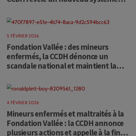
d’isolements et de contentions
illégaux sur des mineurs en
psychiatrie et appelle à une
manifestation le 19 février
5 FÉVRIER 2026
Fondation Vallée : des mineurs
enfermés, la CCDH dénonce un
scandale national et maintient la
pression
4 FÉVRIER 2026
Mineurs enfermés et maltraités à la
Fondation Vallée : la CCDH annonce
plusieurs actions et appelle à la fin