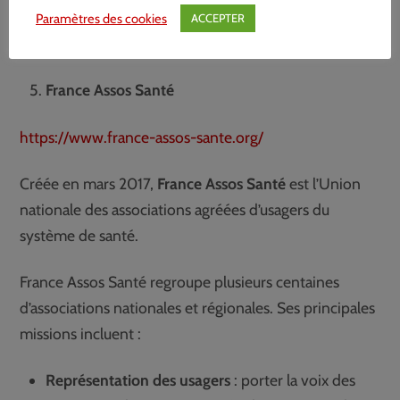
Paramètres des cookies
ACCEPTER
France Assos Santé
https://www.france-assos-sante.org/
Créée en mars 2017,
France Assos Santé
est l’Union
nationale des associations agréées d’usagers du
système de santé.
France Assos Santé regroupe plusieurs centaines
d’associations nationales et régionales. Ses principales
missions incluent :
Représentation des usagers
: porter la voix des