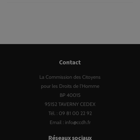
Back
Contact
To
La Commission des Citoyens
Top
pour les Droits de l'Homme
BP 40015
95152 TAVERNY CEDEX
Tél. : 09 81 00 22 92
Email :
info@ccdh.fr
Réseaux sociaux