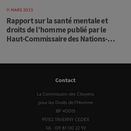
11 MARS 2023
Rapport sur la santé mentale et
droits de l’homme publié par le
Haut-Commissaire des Nations-
Unies aux droits de l’homme
Back
Contact
To
La Commission des Citoyens
Top
pour les Droits de l'Homme
BP 40015
95152 TAVERNY CEDEX
Tél. : 09 81 00 22 92