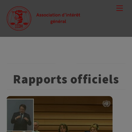
Skip
Men
to
content
Rapports officiels