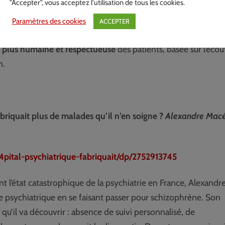
"Accepter", vous acceptez l'utilisation de tous les cookies.
Paramètres des cookies
ACCEPTER
la
contention en psychiatrie
(attacher les patients sur un lit) e
 plus humaine et respectueuse
des patients, basée sur l’écou
n.
fabriquait plus de malades qu’il n’en soigne ?
Alexandre Mac
ital-psychiatrique-fabriquait/dp/2752913745
l’état catastrophique de la psychiatrie en France, Alexandr
ice psychiatrique en se faisant passer pour schizophrène. Son
 qu’il va découvrir : absence de suivi personnalisé, de