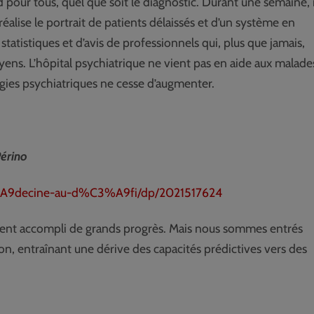
pour tous, quel que soit le diagnostic. Durant une semaine, i
éalise le portrait de patients délaissés et d’un système en
tistiques et d’avis de professionnels qui, plus que jamais,
yens. L’hôpital psychiatrique ne vient pas en aide aux malade
gies psychiatriques ne cesse d’augmenter.
érino
%A9decine-au-d%C3%A9fi/dp/2021517624
nt accompli de grands progrès. Mais nous sommes entrés
n, entraînant une dérive des capacités prédictives vers des