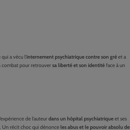
ui a vécu l’
internement psychiatrique contre son gré
et a
on combat pour retrouver
sa liberté et son identité
face à un
l’expérience de l’auteur
dans un hôpital psychiatrique
et ses
. Un récit choc qui dénonce
les abus et le pouvoir absolu de