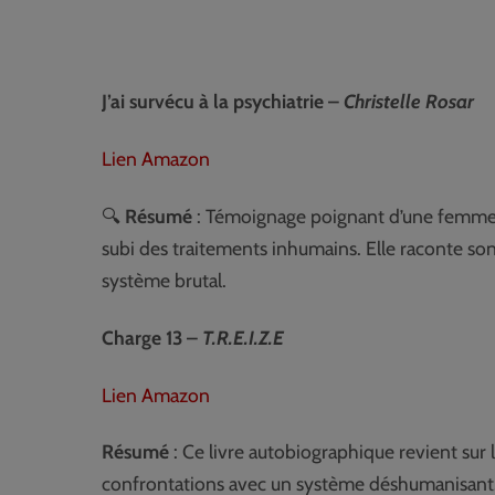
J’ai survécu à la psychiatrie –
Christelle Rosar
Lien Amazon
🔍
Résumé
: Témoignage poignant d’une femme q
subi des traitements inhumains. Elle raconte s
système brutal.
Charge 13 –
T.R.E.I.Z.E
Lien Amazon
Résumé
: Ce livre autobiographique revient sur 
confrontations avec un système déshumanisant