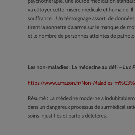
psychothérapie, une lourde médication standard 
va côtoyer cette misère médicale et humaine. Il r
souffrance… Un témoignage assorti de données sta
tirent la sonnette d’alarme sur le manque de mo
et le nombre de personnes atteintes de patholo
Les non-maladies : La médecine au défi –
Luc P
https://www.amazon.fr/Non-Maladies-m%C3
Résumé : La médecine moderne a indubitableme
dans un dangereux processus de surmédicalisatio
soins injustifiés et parfois délétères.