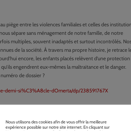
 piège entre les violences familiales et celles des institutio
r, nous sépare sans ménagement de notre famille, de notre
parfois multiples, souvent inadaptés et surtout incontrôlés. No
es de la société. À travers ma propre histoire, je retrace l
jourd’hui encore, les enfants placés relèvent d’une protection
 qu’ils engendrent eux-mêmes la maltraitance et le danger.
n numéro de dossier ?
nce-demi-si%C3%A8cle-dOmerta/dp/238591767X
Nous utilisons des cookies afin de vous offrir la meilleure
expérience possible sur notre site internet. En cliquant sur