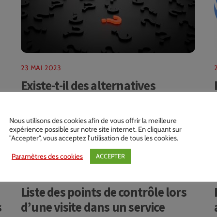
23 MAI 2023
Existe-t-il des alternatives
respectueuses des droits de
l’homme dans le domaine de la
Nous utilisons des cookies afin de vous offrir la meilleure
santé mentale ?
expérience possible sur notre site internet. En cliquant sur
"Accepter", vous acceptez l'utilisation de tous les cookies.
Paramètres des cookies
ACCEPTER
17 OCTOBRE 2020
Liste des points de contrôle lors
s
d’une visite dans un service