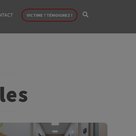
Search
NTACT
VICTIME ? TÉMOIGNEZ !
les