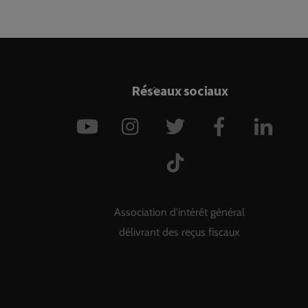
Back
Réseaux sociaux
To
YouTube
Instagram
Twitter
Facebook
Link
Top
TikTok
Association d'intérêt général
délivrant des reçus fiscaux