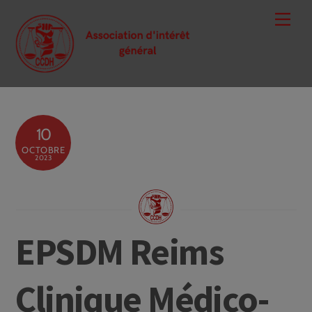
Skip
Men
to
content
10
OCTOBRE
2023
EPSDM Reims
Clinique Médico-