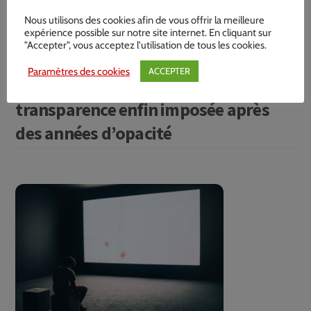
Nous utilisons des cookies afin de vous offrir la meilleure
expérience possible sur notre site internet. En cliquant sur
"Accepter", vous acceptez l'utilisation de tous les cookies.
Le Centre Hospitalier du Forez
Paramètres des cookies
ACCEPTER
débouté par le Conseil d’État : la
transparence enfin imposée après
des années d’opacité