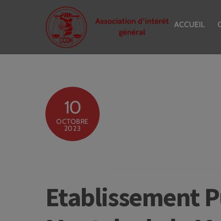
Skip
to
ACCUEIL
content
10
OCTOBRE
2023
Etablissement P