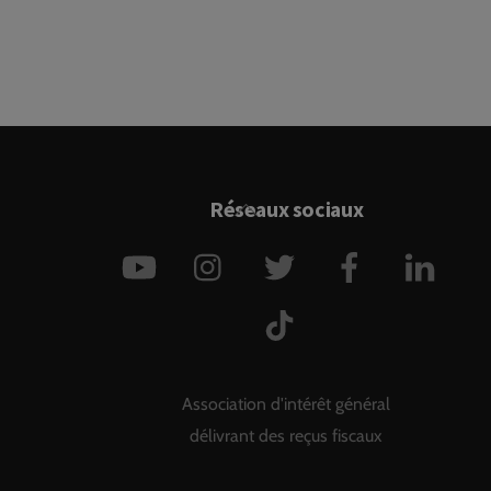
Back
Réseaux sociaux
To
YouTube
Instagram
Twitter
Facebook
Link
Top
TikTok
Association d'intérêt général
délivrant des reçus fiscaux