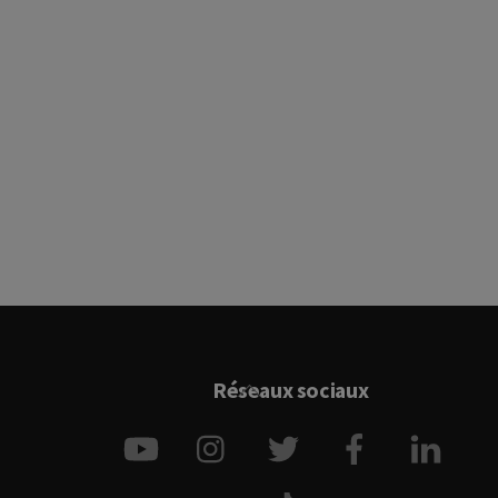
Back
Réseaux sociaux
To
YouTube
Instagram
Twitter
Facebook
Link
Top
TikTok