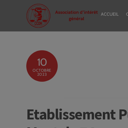
Skip
to
ACCUEIL
content
10
OCTOBRE
2023
Etablissement P