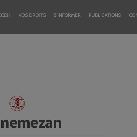
CCDH
VOS DROITS
S’INFORMER
PUBLICATIONS
CO
nnemezan