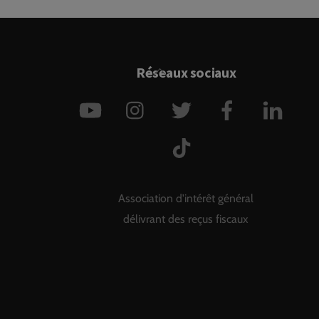
Back
Réseaux sociaux
To
YouTube
Instagram
Twitter
Facebook
Link
Top
TikTok
Association d'intérêt général
délivrant des reçus fiscaux