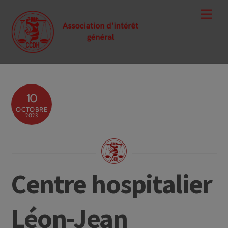
Skip
Men
to
content
10
OCTOBRE
2023
Centre hospitalier
Léon-Jean