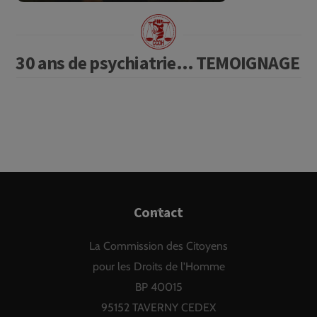
30 ans de psychiatrie… TEMOIGNAGE
Back
Contact
To
La Commission des Citoyens
Top
pour les Droits de l'Homme
BP 40015
95152 TAVERNY CEDEX