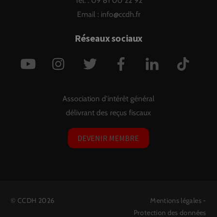
Tél. : 09 81 00 22 92
Email :
info@ccdh.fr
Réseaux sociaux
YouTube
Instagram
Twitter
Facebook
LinkedIn
TikTok
Association d'intérêt général
délivrant des reçus fiscaux
DEVENIR MEMBRE
©
CCDH
2026
Mentions légales
-
Protection des données