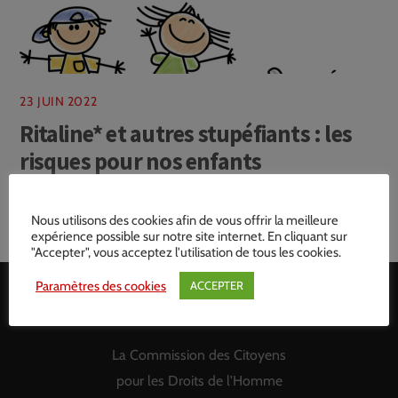
23 JUIN 2022
Ritaline* et autres stupéfiants : les
risques pour nos enfants
Nous utilisons des cookies afin de vous offrir la meilleure
1
2
3
expérience possible sur notre site internet. En cliquant sur
"Accepter", vous acceptez l'utilisation de tous les cookies.
Paramètres des cookies
ACCEPTER
Back
Contact
To
La Commission des Citoyens
Top
pour les Droits de l'Homme