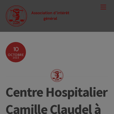
Skip
Men
to
content
10
OCTOBRE
2023
Centre Hospitalier
Camille Claudel à