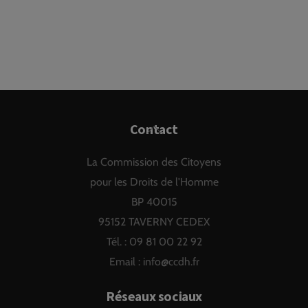
Back
Contact
To
La Commission des Citoyens
Top
pour les Droits de l'Homme
BP 40015
95152 TAVERNY CEDEX
Tél. : 09 81 00 22 92
Email :
info@ccdh.fr
Réseaux sociaux