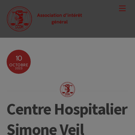
Skip
Men
to
content
10
OCTOBRE
2023
Centre Hospitalier
Simone Veil