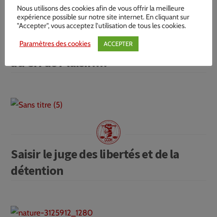
Nous utilisons des cookies afin de vous offrir la meilleure
expérience possible sur notre site internet. En cliquant sur
"Accepter", vous acceptez l'utilisation de tous les cookies.
573 jours d’isolement au CH de
Montesson… 228 jours d’isolement
Paramètres des cookies
ACCEPTER
au CH de Plaisir….
Saisir le juge des libertés et de la
détention