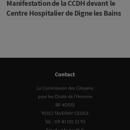
Manifestation de la CCDH devant le
Centre Hospitalier de Digne les Bains
Back
Contact
To
La Commission des Citoyens
Top
pour les Droits de l'Homme
BP 40015
95152 TAVERNY CEDEX
Tél. : 09 81 00 22 92