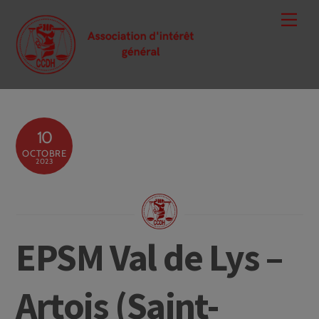
Skip
Men
to
content
10
OCTOBRE
2023
EPSM Val de Lys –
Artois (Saint-