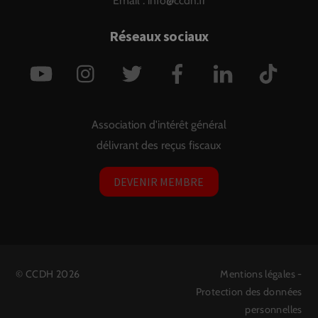
Email :
info@ccdh.fr
Réseaux sociaux
YouTube
Instagram
Twitter
Facebook
LinkedIn
TikTok
Association d'intérêt général
délivrant des reçus fiscaux
DEVENIR MEMBRE
©
CCDH
2026
Mentions légales
-
Protection des données
personnelles