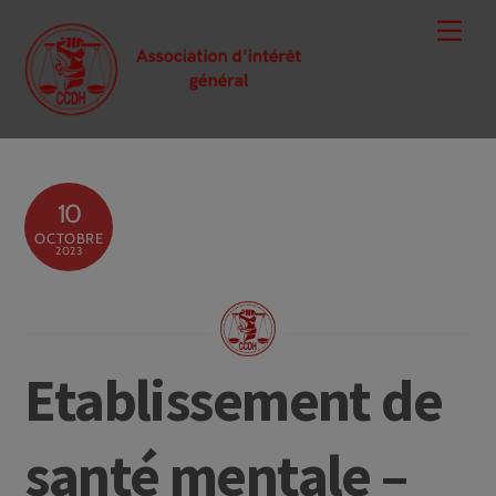
Skip
Men
to
content
10
OCTOBRE
2023
Etablissement de
santé mentale –