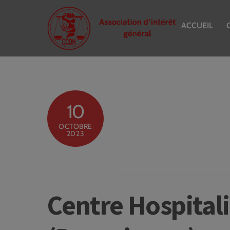
Skip
to
ACCUEIL
content
10
OCTOBRE
2023
Centre Hospitali