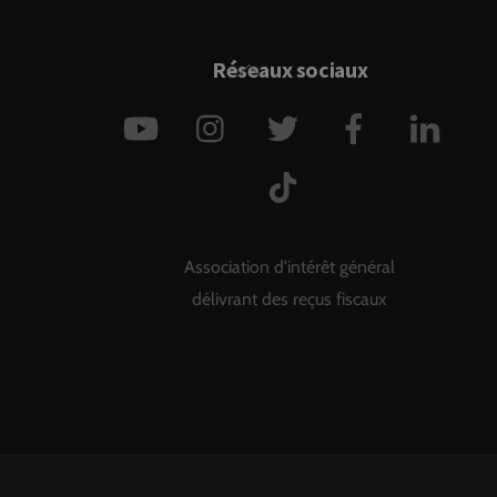
Back
Réseaux sociaux
To
YouTube
Instagram
Twitter
Facebook
Link
Top
TikTok
Association d'intérêt général
délivrant des reçus fiscaux