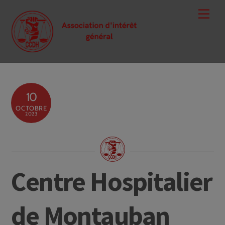
Skip
Men
to
content
10
OCTOBRE
2023
Centre Hospitalier
de Montauban