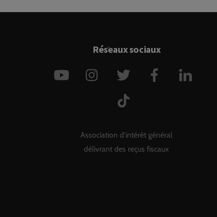
Back
Réseaux sociaux
To
YouTube
Instagram
Twitter
Facebook
Link
Top
TikTok
Association d'intérêt général
délivrant des reçus fiscaux