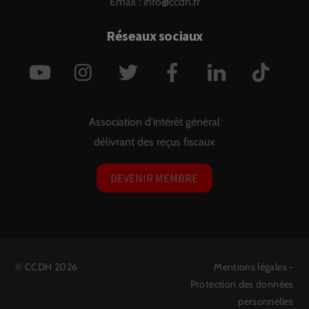
Email :
info@ccdh.fr
Réseaux sociaux
YouTube
Instagram
Twitter
Facebook
LinkedIn
TikTok
Association d'intérêt général
délivrant des reçus fiscaux
DEVENIR MEMBRE
©
CCDH
2026
Mentions légales
-
Protection des données
personnelles