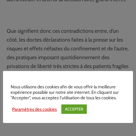
Que signifient donc ces contradictions entre, d’un
côté, les doctes déclarations faites à la presse sur les
risques et effets néfastes du confinement et de l’autre,
des pratiques imposant quotidiennement des
privations de liberté très strictes à des patients fragiles
et vulnérables ?
Nous utilisons des cookies afin de vous offrir la meilleure
expérience possible sur notre site internet. En cliquant sur
"Accepter", vous acceptez l'utilisation de tous les cookies.
Cynisme ? Dédoublement de personnalité ?
Paramètres des cookies
ACCEPTER