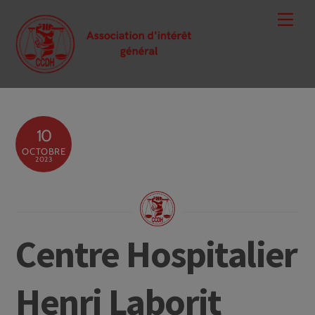
Skip
Men
to
content
10
OCTOBRE
2023
Centre Hospitalier
Henri Laborit