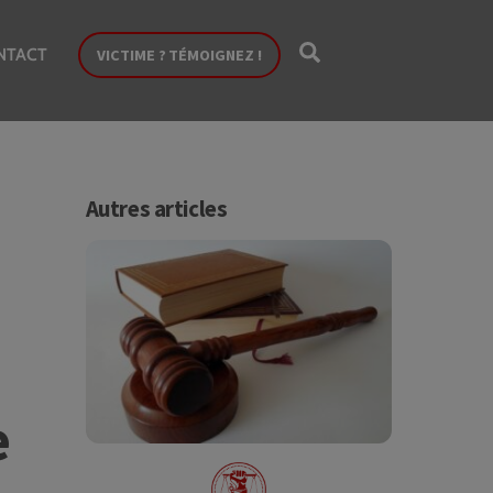
Search
NTACT
VICTIME ? TÉMOIGNEZ !
Autres articles
e