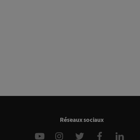
Back
Réseaux sociaux
To
YouTube
Instagram
Twitter
Facebook
Link
Top