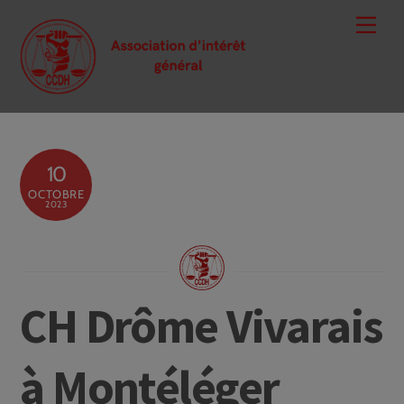
Skip
Men
to
content
10
OCTOBRE
2023
CH Drôme Vivarais
à Montéléger