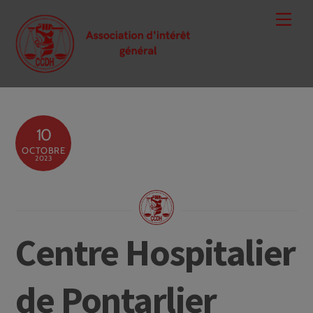
Skip
Men
to
content
10
OCTOBRE
2023
Centre Hospitalier
de Pontarlier