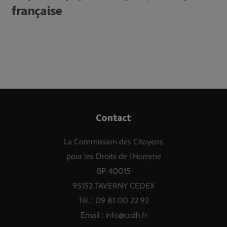
française
Back
Contact
To
La Commission des Citoyens
Top
pour les Droits de l'Homme
BP 40015
95152 TAVERNY CEDEX
Tél. : 09 81 00 22 92
Email :
info@ccdh.fr