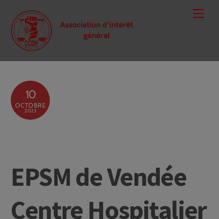
Skip
Men
to
content
10
OCTOBRE
2023
EPSM de Vendée
Centre Hospitalier