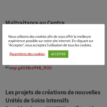
Maltraitance au Centre
Psychothérapique de Laxou :
Nous utilisons des cookies afin de vous offrir la meilleure
manifestation contre les abus
expérience possible sur notre site internet. En cliquant sur
"Accepter", vous acceptez l'utilisation de tous les cookies.
psychiatriques devant l’hôpital
Paramètres des cookies
ACCEPTER
Les projets de créations de nouvelles
Unités de Soins Intensifs