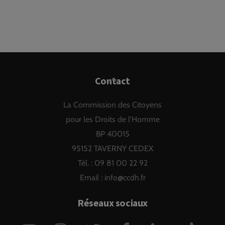
Back
Contact
To
La Commission des Citoyens
Top
pour les Droits de l'Homme
BP 40015
95152 TAVERNY CEDEX
Tél. : 09 81 00 22 92
Email :
info@ccdh.fr
Réseaux sociaux
YouTube
Instagram
Twitter
Facebook
LinkedIn
TikTok