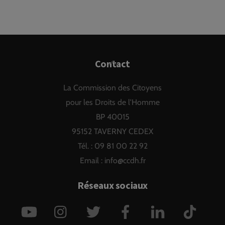
Back
Contact
To
La Commission des Citoyens
Top
pour les Droits de l'Homme
BP 40015
95152 TAVERNY CEDEX
Tél. : 09 81 00 22 92
Email :
info@ccdh.fr
Réseaux sociaux
YouTube
Instagram
Twitter
Facebook
LinkedIn
TikTok