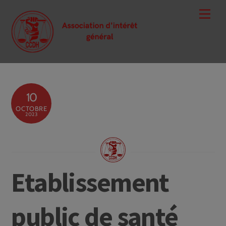
Skip
Men
to
content
10
OCTOBRE
2023
Etablissement
public de santé