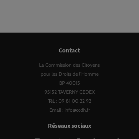
Back
Contact
To
La Commission des Citoyens
Top
pour les Droits de l'Homme
BP 40015
95152 TAVERNY CEDEX
Tél. : 09 81 00 22 92
Email :
info@ccdh.fr
Réseaux sociaux
YouTube
Instagram
Twitter
Facebook
LinkedIn
TikTok