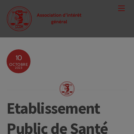
Skip
Men
to
content
10
OCTOBRE
2023
Etablissement
Public de Santé