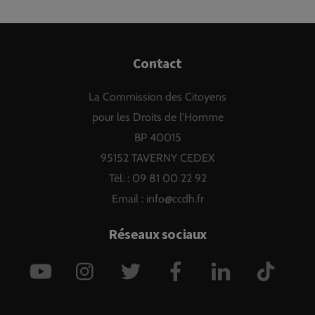
Back
Contact
To
La Commission des Citoyens
Top
pour les Droits de l'Homme
BP 40015
95152 TAVERNY CEDEX
Tél. : 09 81 00 22 92
Email :
info@ccdh.fr
Réseaux sociaux
YouTube
Instagram
Twitter
Facebook
LinkedIn
TikTok