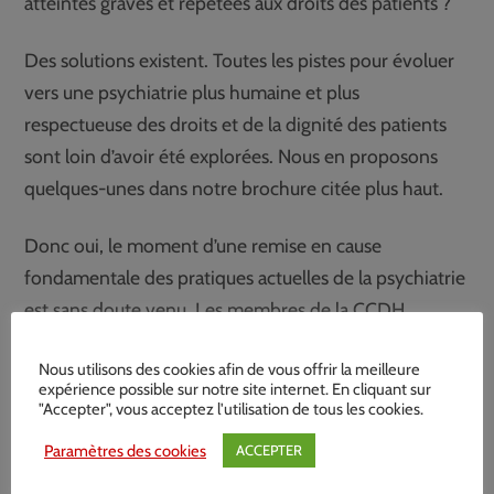
atteintes graves et répétées aux droits des patients ?
Des solutions existent. Toutes les pistes pour évoluer
vers une psychiatrie plus humaine et plus
respectueuse des droits et de la dignité des patients
sont loin d’avoir été explorées. Nous en proposons
quelques-unes dans notre brochure citée plus haut.
Donc oui, le moment d’une remise en cause
fondamentale des pratiques actuelles de la psychiatrie
est sans doute venu. Les membres de la CCDH
continueront sans relâche de militer dans ce sens.
Nous utilisons des cookies afin de vous offrir la meilleure
expérience possible sur notre site internet. En cliquant sur
Partagez cet article
"Accepter", vous acceptez l'utilisation de tous les cookies.
Paramètres des cookies
ACCEPTER