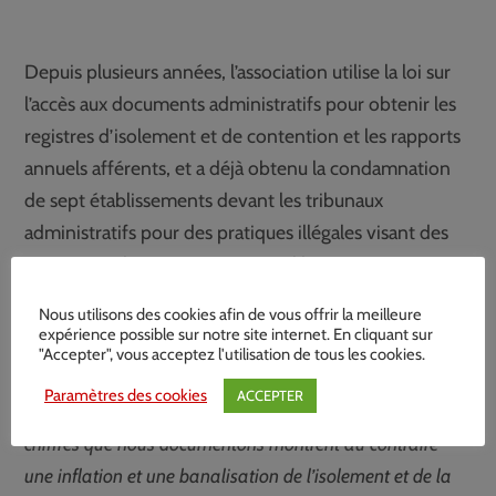
Depuis plusieurs années, l’association utilise la loi sur
l’accès aux documents administratifs pour obtenir les
registres d’isolement et de contention et les rapports
annuels afférents, et a déjà obtenu la condamnation
de sept établissements devant les tribunaux
administratifs pour des pratiques illégales visant des
mineurs et des patients en soins libres.
Nous utilisons des cookies afin de vous offrir la meilleure
expérience possible sur notre site internet. En cliquant sur
"Accepter", vous acceptez l'utilisation de tous les cookies.
«
Alors que les pouvoirs publics affichent un objectif de
Paramètres des cookies
ACCEPTER
réduction des mesures de contrainte en psychiatrie, les
chiffres que nous documentons montrent au contraire
une inflation et une banalisation de l’isolement et de la