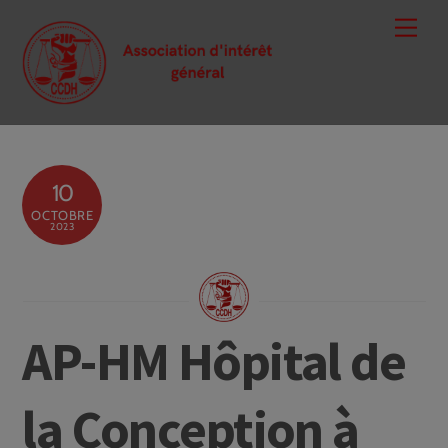
Skip
Men
to
content
10
OCTOBRE
2023
AP-HM Hôpital de
la Conception à