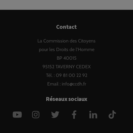
Back
Contact
To
La Commission des Citoyens
Top
pour les Droits de l'Homme
BP 40015
95152 TAVERNY CEDEX
Tél. : 09 81 00 22 92
Email :
info@ccdh.fr
Réseaux sociaux
YouTube
Instagram
Twitter
Facebook
LinkedIn
TikTok