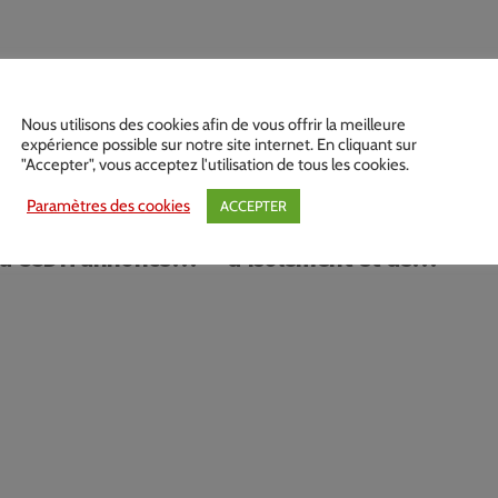
Nous utilisons des cookies afin de vous offrir la meilleure
expérience possible sur notre site internet. En cliquant sur
"Accepter", vous acceptez l'utilisation de tous les cookies.
 enfermés et
La CCDH publie son tome I
Paramètres des cookies
ACCEPTER
tés à la Fondation
sur les pratiques
: la CCDH annonce
d’isolement et de
s actions et appelle
contention en France
 des abus en
chiatrie