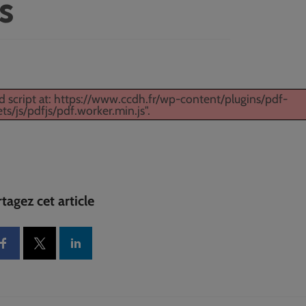
s
ad script at: https://www.ccdh.fr/wp-content/plugins/pdf-
s/js/pdfjs/pdf.worker.min.js".
tagez cet article