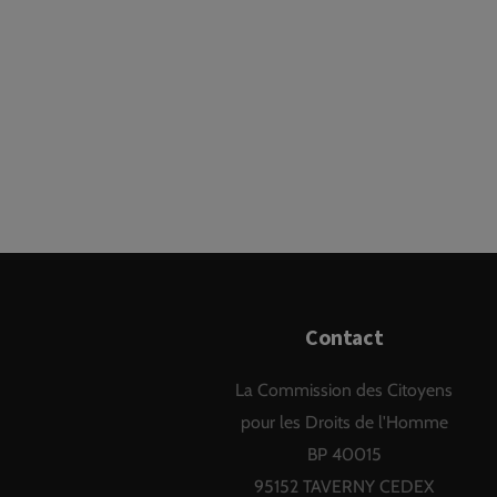
Contact
La Commission des Citoyens
pour les Droits de l'Homme
BP 40015
95152 TAVERNY CEDEX