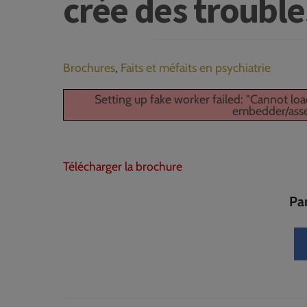
crée des trouble
Brochures
,
Faits et méfaits en psychiatrie
Setting up fake worker failed: "Cannot lo
embedder/asset
Télécharger la brochure
Par