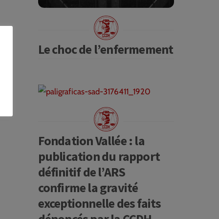
Le choc de l’enfermement
I
Fondation Vallée : la
publication du rapport
définitif de l’ARS
confirme la gravité
exceptionnelle des faits
dénoncés par la CCDH