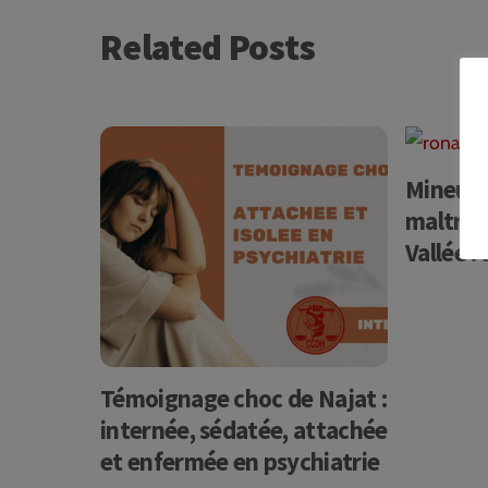
Related Posts
Mineurs
maltrai
Vallée 
plusieur
à la fin
pédopsy
Témoignage choc de Najat :
internée, sédatée, attachée
et enfermée en psychiatrie