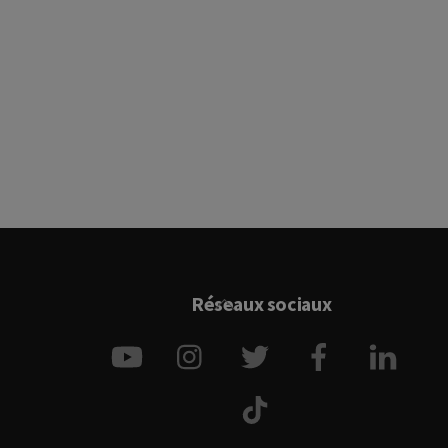
Back
Réseaux sociaux
To
YouTube
Instagram
Twitter
Facebook
Link
Top
TikTok