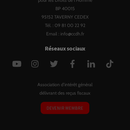
pour les Droits de l'Homme
BP 40015
95152 TAVERNY CEDEX
Tél. : 09 81 00 22 92
Email :
info@ccdh.fr
Réseaux sociaux
YouTube
Instagram
Twitter
Facebook
LinkedIn
TikTok
Association d'intérêt général
délivrant des reçus fiscaux
DEVENIR MEMBRE