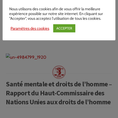
Nous utilisons des cookies afin de vous offrir la meilleure
expérience possible sur notre site internet. En cliquant sur
"Accepter", vous acceptez l'utilisation de tous les cookies.
La maltraitance en psychiatrie n’est
Paramètres des cookies
ACCEPTER
pas une fatalité
Santé mentale et droits de l’homme –
Rapport du Haut-Commissaire des
Nations Unies aux droits de l’homme