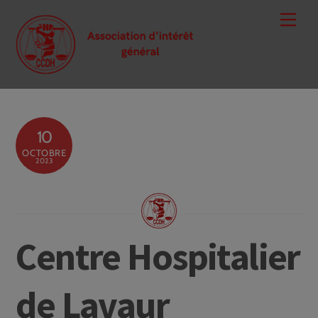
Skip
Men
to
content
10
OCTOBRE
2023
Centre Hospitalier
de Lavaur