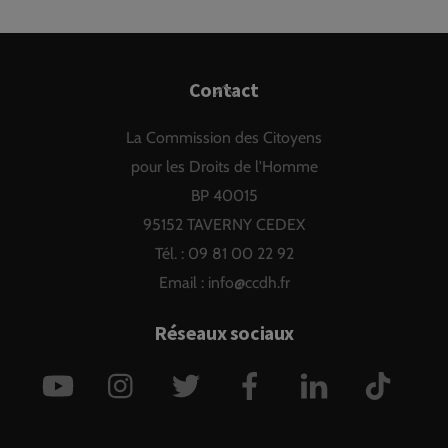
Back
Contact
To
La Commission des Citoyens
Top
pour les Droits de l'Homme
BP 40015
95152 TAVERNY CEDEX
Tél. : 09 81 00 22 92
Email :
info@ccdh.fr
Réseaux sociaux
YouTube
Instagram
Twitter
Facebook
LinkedIn
TikTok