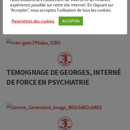
expérience possible sur notre site internet. En cliquant sur
portes du Centre Hospitalier de
"Accepter", vous acceptez l'utilisation de tous les cookies.
Nemours
Paramètres des cookies
ACCEPTER
TEMOIGNAGE DE GEORGES, INTERNÉ
DE FORCE EN PSYCHIATRIE