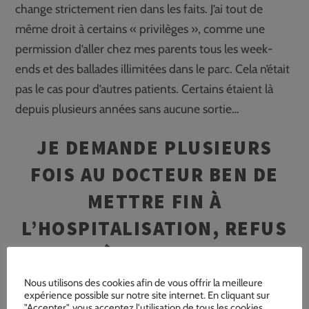
change strictement rien dans les faits. J’ai tout de
même droit à certains « privilèges », comme une
permission d’aller chez mes parents tous les week-
ends et des ballades illimitées dans le parc. Cela n’était
pas le cas pour d’autres patients. Certains étaient là
depuis plusieurs années sans aucune sortie…
JE DEMANDE PLUSIEURS
FOIS AU DOCTEUR BEN DE
METTRE FIN À
L’HOSPITALISATION, REFUS
POLI À CHAQUE FOIS.
Nous utilisons des cookies afin de vous offrir la meilleure
expérience possible sur notre site internet. En cliquant sur
"Accepter", vous acceptez l'utilisation de tous les cookies.