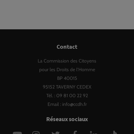
Back
Contact
To
La Commission des Citoyens
Top
pour les Droits de l'Homme
BP 40015
95152 TAVERNY CEDEX
Tél. : 09 81 00 22 92
Email :
info@ccdh.fr
Réseaux sociaux
YouTube
Instagram
Twitter
Facebook
LinkedIn
TikTok