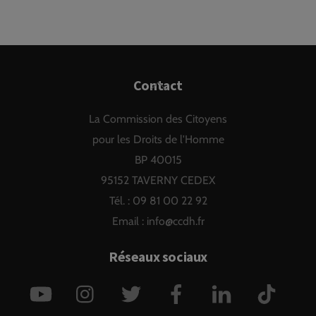
Back
Contact
To
La Commission des Citoyens
Top
pour les Droits de l'Homme
BP 40015
95152 TAVERNY CEDEX
Tél. : 09 81 00 22 92
Email :
info@ccdh.fr
Réseaux sociaux
YouTube
Instagram
Twitter
Facebook
LinkedIn
TikTok