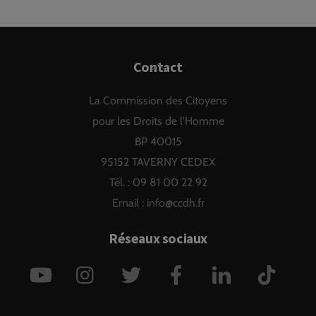
Back
Contact
To
La Commission des Citoyens
Top
pour les Droits de l'Homme
BP 40015
95152 TAVERNY CEDEX
Tél. : 09 81 00 22 92
Email :
info@ccdh.fr
Réseaux sociaux
YouTube
Instagram
Twitter
Facebook
LinkedIn
TikTok