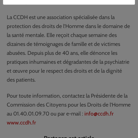
lieux de privation de liberté.
La CCDH est une association spécialisée dans la
protection des droits de l’Homme dans le domaine de
la santé mentale. Elle reçoit chaque semaine des
dizaines de témoignages de famille et de victimes
abusées. Depuis plus de 40 ans, elle dénonce les
pratiques inhumaines et dégradantes de la psychiatrie
et œuvre pour le respect des droits et de la dignité
des patients.
Pour toute information, contactez la Présidente de la
Commission des Citoyens pour les Droits de l’Homme
au 01.40.01.09.70 ou par e-mail :
info@ccdh.fr
www.ccdh.fr