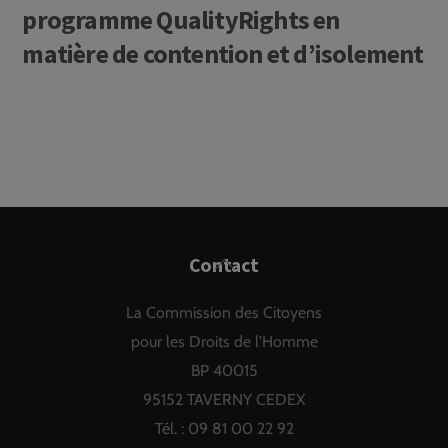
programme QualityRights en
matière de contention et d’isolement
Back
Contact
To
La Commission des Citoyens
Top
pour les Droits de l'Homme
BP 40015
95152 TAVERNY CEDEX
Tél. : 09 81 00 22 92