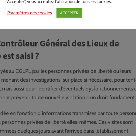
ou inhumain, droit à la protection de l’intégrité physique et
"Accepter", vous acceptez l'utilisation de tous les cookies.
Paramètres des cookies
ACCEPTER
 Contrôleur Général des Lieux de
est saisi ?
oyés au CGLPL par les personnes privées de liberté ou leurs
n menant des investigations, sur place si nécessaire, pour tent
mais aussi pour identifier d’éventuels dysfonctionnements e
our prévenir toute nouvelle violation d’un droit fondamenta
idée en fonction d’informations transmises par toute perso
s personnes privées de liberté elles-mêmes. Ces visites sont
mmées quelques jours avant l’arrivée dans l’établissement.