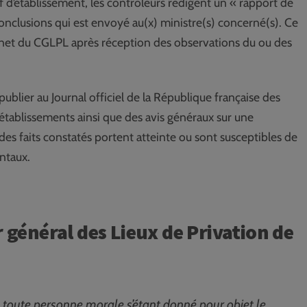
 d’établissement, les contrôleurs rédigent un « rapport de
 conclusions qui est envoyé au(x) ministre(s) concerné(s). Ce
nternet du CGLPL après réception des observations du ou des
ublier au Journal officiel de la République française des
tablissements ainsi que des avis généraux sur une
des faits constatés portent atteinte ou sont susceptibles de
ntaux.
r général des Lieux de Privation de
 toute personne morale s’étant donné pour objet le