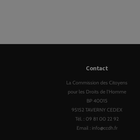
enfants)
le lire
Contact
La Commission des Citoyens
pour les Droits de l'Homme
BP 40015
95152 TAVERNY CEDEX
Tél. : 09 81 00 22 92
Email :
info@ccdh.fr