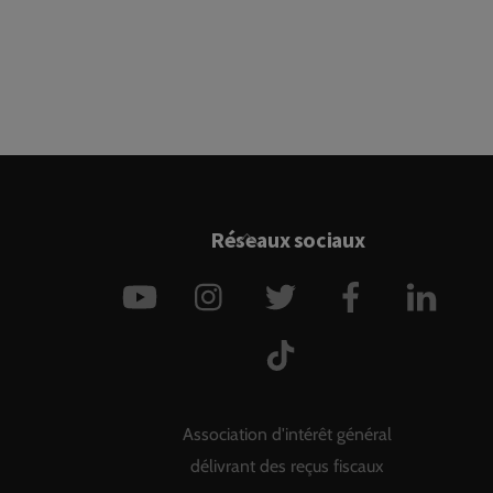
Back
Réseaux sociaux
To
YouTube
Instagram
Twitter
Facebook
Link
Top
TikTok
Association d'intérêt général
délivrant des reçus fiscaux