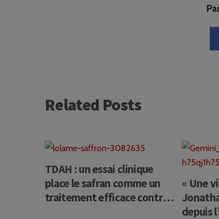
Par
Related Posts
TDAH : un essai clinique
place le safran comme un
« Une vi
traitement efficace contre
Jonatha
le TDAH (hyperactivité des
depuis l’