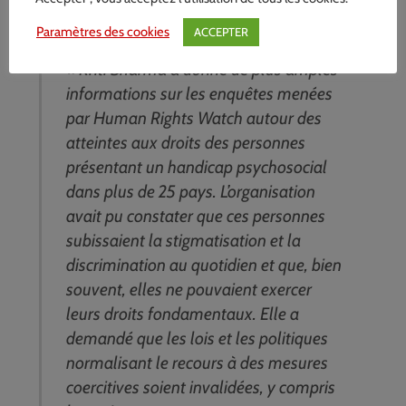
rétablissement et un soutien précoce. »
Paramètres des cookies
ACCEPTER
« Kriti Sharma a donné de plus amples
informations sur les enquêtes menées
par Human Rights Watch autour des
atteintes aux droits des personnes
présentant un handicap psychosocial
dans plus de 25 pays. L’organisation
avait pu constater que ces personnes
subissaient la stigmatisation et la
discrimination au quotidien et que, bien
souvent, elles ne pouvaient exercer
leurs droits fondamentaux. Elle a
demandé que les lois et les politiques
normalisant le recours à des mesures
coercitives soient invalidées, y compris