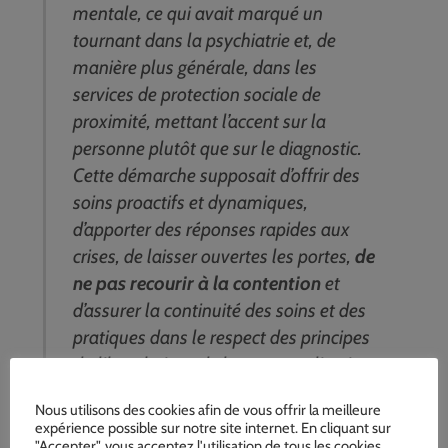
mentale, ce qui avait marqué un
tournant dans la psychiatrie et, de
manière plus générale, dans les
services de protection sociale de
proximité, mettant l’accent sur la
personne plutôt que sur le diagnostic.
Cette démarche supposait d’offrir des
soins proactifs et dynamiques,
d’apporter des réponses rapides aux
crises, de laisser ouvertes les portes,
de
ne pas recourir à la contention
et
d’assurer la continuité des soins et des
pratiques dans le respect des principes
du libre choix et de la personnalisation
et des droits, avec pour objectif de
Nous utilisons des cookies afin de vous offrir la meilleure
favoriser le partage des
expérience possible sur notre site internet. En cliquant sur
responsabilités, le dialogue, le
"Accepter", vous acceptez l'utilisation de tous les cookies.