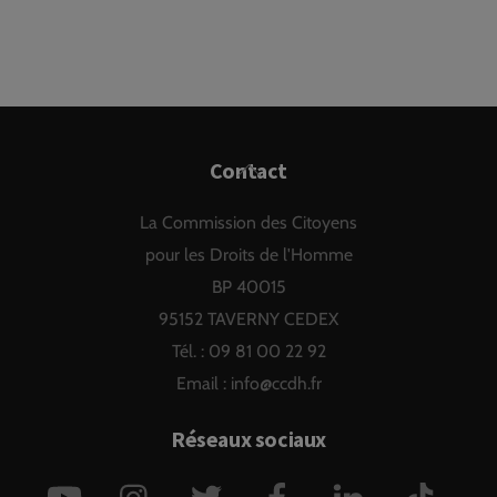
Back
Contact
To
La Commission des Citoyens
Top
pour les Droits de l'Homme
BP 40015
95152 TAVERNY CEDEX
Tél. : 09 81 00 22 92
Email :
info@ccdh.fr
Réseaux sociaux
YouTube
Instagram
Twitter
Facebook
LinkedIn
TikTok