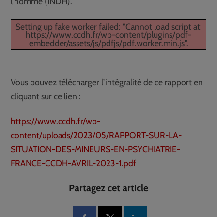
l’homme (INDH).
Setting up fake worker failed: "Cannot load script at:
https://www.ccdh.fr/wp-content/plugins/pdf-
embedder/assets/js/pdfjs/pdf.worker.min.js".
Vous pouvez télécharger l’intégralité de ce rapport en
cliquant sur ce lien :
https://www.ccdh.fr/wp-
content/uploads/2023/05/RAPPORT-SUR-LA-
SITUATION-DES-MINEURS-EN-PSYCHIATRIE-
FRANCE-CCDH-AVRIL-2023-1.pdf
Partagez cet article