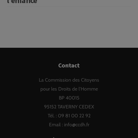
l’enfance
Back
Contact
To
La Commission des Citoyens
Top
pour les Droits de l'Homme
BP 40015
95152 TAVERNY CEDEX
Tél. : 09 81 00 22 92
Email :
info@ccdh.fr