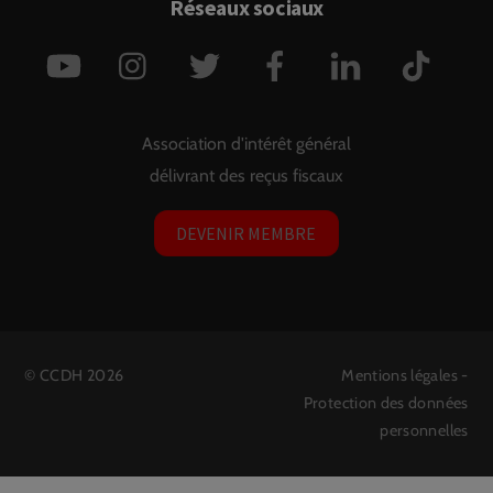
Réseaux sociaux
YouTube
Instagram
Twitter
Facebook
LinkedIn
TikTok
Association d'intérêt général
délivrant des reçus fiscaux
DEVENIR MEMBRE
©
CCDH
2026
Mentions légales
-
Protection des données
personnelles