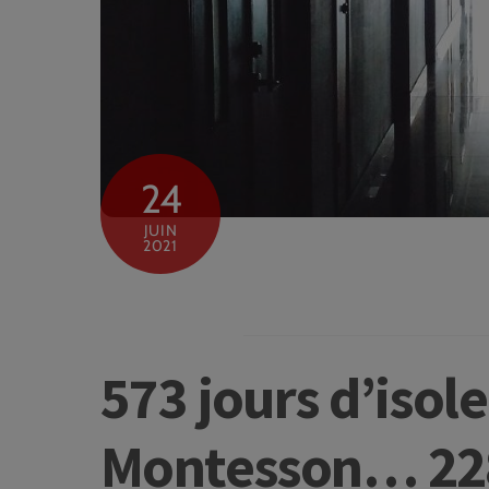
24
JUIN
2021
573 jours d’iso
Montesson… 228