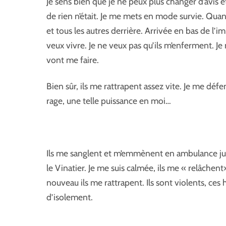
Je sens bien que je ne peux plus changer d’avis e
de rien n’était. Je me mets en mode survie. Quan
et tous les autres derrière. Arrivée en bas de l’i
veux vivre. Je ne veux pas qu’ils m’enferment. Je 
vont me faire.
Bien sûr, ils me rattrapent assez vite. Je me défe
rage, une telle puissance en moi…
Ils me sanglent et m’emmènent en ambulance jusq
le Vinatier. Je me suis calmée, ils me « relâchent
nouveau ils me rattrapent. Ils sont violents, ces
d’isolement.