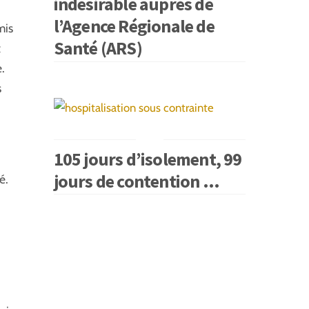
indésirable auprès de
l’Agence Régionale de
mis
Santé (ARS)
t
e.
s
105 jours d’isolement, 99
jours de contention …
é.