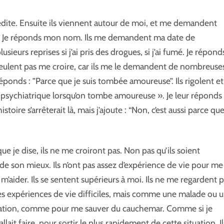
dite. Ensuite ils viennent autour de moi, et me demandent
. Je réponds mon nom. Ils me demandent ma date de
ieurs reprises si j’ai pris des drogues, si j’ai fumé. Je répond
ne veulent pas me croire, car ils me le demandent de nombreuse
 réponds : ”Parce que je suis tombée amoureuse”. Ils rigolent et
l psychiatrique lorsqu’on tombe amoureuse ». Je leur réponds
toire s’arrêterait là, mais j’ajoute : “Non, c’est aussi parce qu
ue je dise, ils ne me croiront pas. Non pas qu’ils soient
de son mieux. Ils n’ont pas assez d’expérience de vie pour me
aider. Ils se sentent supérieurs à moi. Ils ne me regardent 
 expériences de vie difficiles, mais comme une malade ou 
tuation, comme pour me sauver du cauchemar. Comme si je
fallait faire, pour sortir le plus rapidement de cette situation. Il