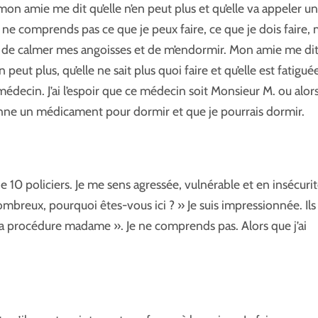
mon amie me dit qu’elle n’en peut plus et qu’elle va appeler un
e comprends pas ce que je peux faire, ce que je dois faire, 
ces de calmer mes angoisses et de m’endormir. Mon amie me di
peut plus, qu’elle ne sait plus quoi faire et qu’elle est fatigué
 médecin. J’ai l’espoir que ce médecin soit Monsieur M. ou alor
nne un médicament pour dormir et que je pourrais dormir.
e 10 policiers. Je me sens agressée, vulnérable et en insécurit
breux, pourquoi êtes-vous ici ? » Je suis impressionnée. Ils
la procédure madame ». Je ne comprends pas. Alors que j’ai