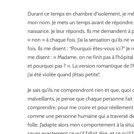
Durant ce temps en chambre d’isolement, je mé
mon nom. Je mets un temps avant de répondre
naissance. Je leur réponds. Ils me demandent à plus
« non » à chaque fois. J’ai la sensation qu’ils 
fois. Ils me disent : “Pourquoi êtes-vous ici?” Je
me disent : « Madame, on ne finit pas à l’hôpita
et pourquoi pas ? ». La version romantique de l’his
j’ai été violée quand j’étais petite”.
Je sais qu’ils ne comprendront rien et que, quoi q
malveillants, je pense que chaque personne fait 
comprendre, pour me croire et pour réellement m’
comme une personne humaine qui a traversé des
folle. J’adapte alors mon comportement à la si
savais exactement ce qu’il fallait dire, et ce qu’il 