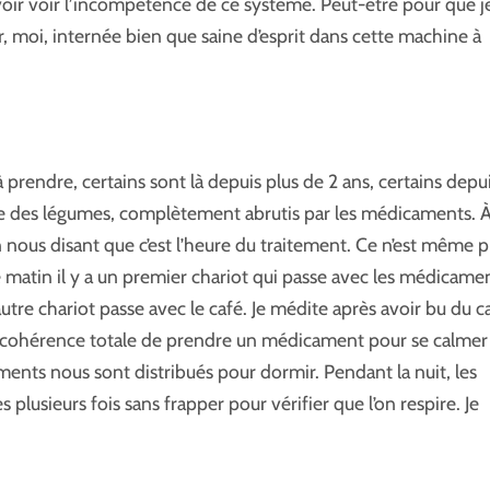
voir voir l’incompétence de ce système. Peut-être pour que j
r, moi, internée bien que saine d’esprit dans cette machine à
à prendre, certains sont là depuis plus de 2 ans, certains depu
ue des légumes, complètement abrutis par les médicaments. 
 nous disant que c’est l’heure du traitement. Ce n’est même p
Le matin il y a un premier chariot qui passe avec les médicame
autre chariot passe avec le café. Je médite après avoir bu du c
 incohérence totale de prendre un médicament pour se calmer
aments nous sont distribués pour dormir. Pendant la nuit, les
lusieurs fois sans frapper pour vérifier que l’on respire. Je