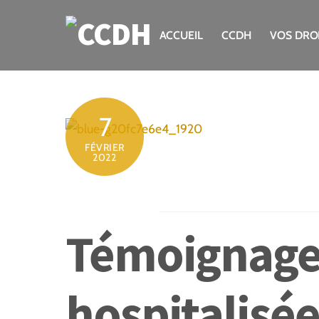
Skip
to
ACCUEIL
CCDH
VOS DRO
content
7
FÉVRIER
2022
Témoignage 
hospitalisée