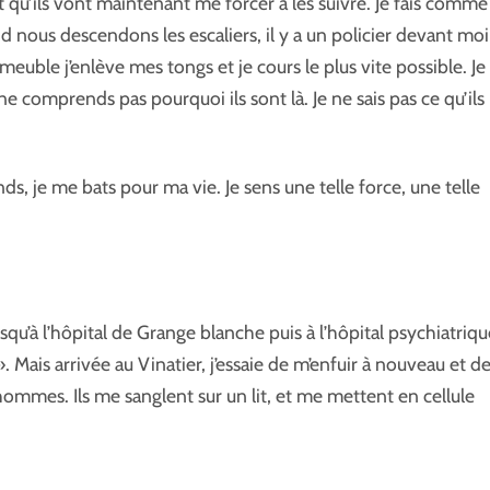
t qu’ils vont maintenant me forcer à les suivre. Je fais comme 
d nous descendons les escaliers, il y a un policier devant moi
mmeuble j’enlève mes tongs et je cours le plus vite possible. Je
ne comprends pas pourquoi ils sont là. Je ne sais pas ce qu’ils
nds, je me bats pour ma vie. Je sens une telle force, une telle
u’à l’hôpital de Grange blanche puis à l’hôpital psychiatriqu
». Mais arrivée au Vinatier, j’essaie de m’enfuir à nouveau et d
 hommes. Ils me sanglent sur un lit, et me mettent en cellule