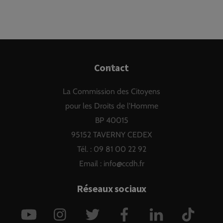
Back
Contact
To
La Commission des Citoyens
Top
pour les Droits de l'Homme
BP 40015
95152 TAVERNY CEDEX
Tél. : 09 81 00 22 92
Email :
info@ccdh.fr
Réseaux sociaux
YouTube
Instagram
Twitter
Facebook
LinkedIn
TikTok