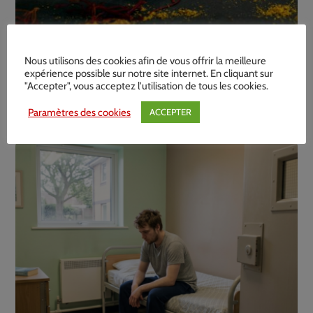
TDAH : un essai clinique place le safran
Nous utilisons des cookies afin de vous offrir la meilleure
expérience possible sur notre site internet. En cliquant sur
comme un traitement efficace contre le
"Accepter", vous acceptez l'utilisation de tous les cookies.
TDAH (hyperactivité des enfants)
Paramètres des cookies
ACCEPTER